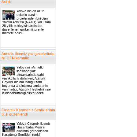
Acildi
Yalova nin en uzun
soluklu ulasim
projelerinden biri olan
Yalova Armutlu (NATO) Yolu, tam
28 yillik bekleyisin ardindan
duzenlenen gorkemli torenle
hizmete acildi.
Armutlu ilcemiz yaz gecelerinde
NEDEN karanlik
Yalova nin Armutlu
ilcesinde yaz
aksamlarinda sahil
yazlikcilarla dolarken, Ataturk
Heykeli nin bulundugu sahil
boyunca andinlatma lamlaranin
yanmadigi, Ataturk Heykelinin ise
isiklandirilmadigi dikkat cekti.
Cinarcik Karadeniz Senliklerinin
6. si duzenlendi
Yalova Cinarcik ilcemiz
Hasanbaba Mesire
alaninda gerceklesen
Karadeniz Senlikleri renkli