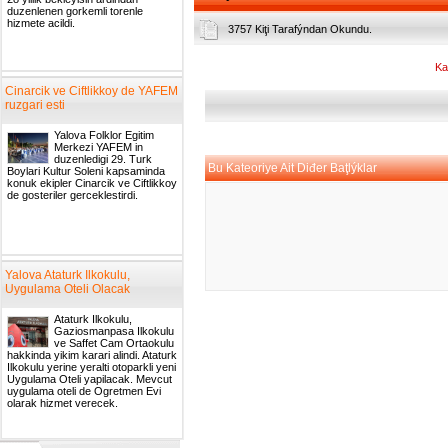
duzenlenen gorkemli torenle
hizmete acildi.
3757 Kiţi Tarafýndan Okundu.
Ka
Cinarcik ve Ciftlikkoy de YAFEM
ruzgari esti
Yalova Folklor Egitim
Merkezi YAFEM in
duzenledigi 29. Turk
Bu Kateoriye Ait Diđer Baţlýklar
Boylari Kultur Soleni kapsaminda
konuk ekipler Cinarcik ve Ciftlikkoy
de gosteriler gerceklestirdi.
Yalova Ataturk Ilkokulu,
Uygulama Oteli Olacak
Ataturk Ilkokulu,
Gaziosmanpasa Ilkokulu
ve Saffet Cam Ortaokulu
hakkinda yikim karari alindi. Ataturk
Ilkokulu yerine yeralti otoparkli yeni
Uygulama Oteli yapilacak. Mevcut
uygulama oteli de Ogretmen Evi
olarak hizmet verecek.