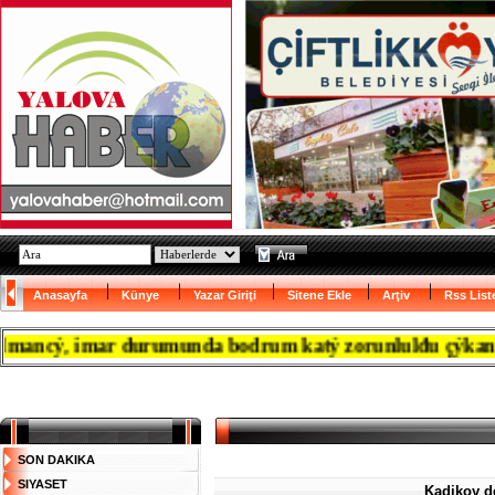
Anasayfa
Künye
Yazar Giriţi
Sitene Ekle
Arţiv
Rss List
cý, imar durumunda bodrum katý zorunlulđu çýkanca resm
SON DAKIKA
SIYASET
Kadikoy de