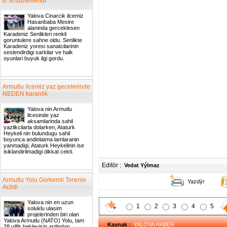
6. si duzenlendi
Yalova Cinarcik ilcemiz
Hasanbaba Mesire
alaninda gerceklesen
Karadeniz Senlikleri renkli
goruntulere sahne oldu. Senlikte
Karadeniz yoresi sanatcilarinin
seslendirdigi sarkilar ve halk
oyunlari buyuk ilgi gordu.
Armutlu ilcemiz yaz gecelerinde
NEDEN karanlik
Yalova nin Armutlu
ilcesinde yaz
aksamlarinda sahil
yazlikcilarla dolarken, Ataturk
Heykeli nin bulundugu sahil
boyunca andinlatma lamlaranin
yanmadigi, Ataturk Heykelinin ise
isiklandirilmadigi dikkat cekti.
Editör :
Vedat Yýlmaz
Armutlu Yolu Gorkemli Torenle
Yazdýr
Acildi
Yalova nin en uzun
1
2
3
4
5
soluklu ulasim
projelerinden biri olan
Yalova Armutlu (NATO) Yolu, tam
Kaynak
:
YALOVA HABER
28 yillik bekleyisin ardindan