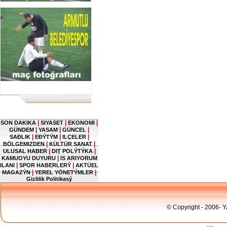
|
|
|
SON DAKIKA
SIYASET
EKONOMI
|
|
|
GÜNDEM
YASAM
GÜNCEL
|
|
|
SAĐLIK
EĐÝTÝM
ILÇELER
|
|
BÖLGEMIZDEN
KÜLTÜR SANAT
|
|
ULUSAL HABER
DIŢ POLÝTÝKA
|
KAMUOYU DUYURU
IS ARIYORUM
|
|
ILANI
SPOR HABERLERÝ
AKTÜEL
|
|
MAGAZÝN
YEREL YÖNETÝMLER
Gizlilik Politikasý
© Copyright - 2006- 