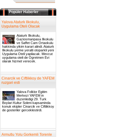
Popüler Haberler
Yalova Ataturk Ilkokulu,
Uygulama Oteli Olacak
Ataturk Ilkokulu,
Gaziosmanpasa Ilkokulu
ve Saffet Cam Ortaokulu
hakkinda yikim karari alindi. Ataturk
Ilkokulu yerine yeralti otoparkli yeni
Uygulama Oteli yapilacak. Mevcut
uygulama oteli de Ogretmen Evi
olarak hizmet verecek.
Cinarcik ve Ciftlikkoy de YAFEM
ruzgari esti
Yalova Folklor Egitim
Merkezi YAFEM in
duzenledigi 29. Turk
Boylari Kultur Soleni kapsaminda
konuk ekipler Cinarcik ve Ciftlikkoy
de gosteriler gerceklestirdi.
Armutlu Yolu Gorkemli Torenle