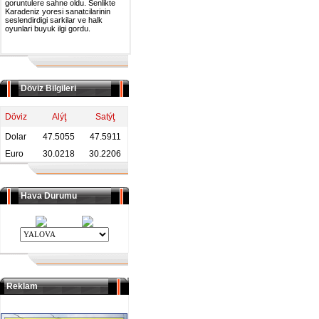
goruntulere sahne oldu. Senlikte
Karadeniz yoresi sanatcilarinin
seslendirdigi sarkilar ve halk
oyunlari buyuk ilgi gordu.
Döviz Bilgileri
Döviz
Alýţ
Satýţ
Dolar
47.5055
47.5911
Euro
30.0218
30.2206
Hava Durumu
Reklam