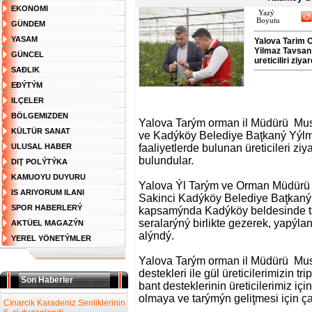
EKONOMI
Yazý
Boyutu
GÜNDEM
YASAM
Yalova Tarim 
Yilmaz Tavsan i
GÜNCEL
ureticiliri ziy
SAĐLIK
EĐÝTÝM
ILÇELER
BÖLGEMIZDEN
Yalova Tarým orman il Müdürü Mus
KÜLTÜR SANAT
ve Kadýköy Belediye Baţkaný Yýlma
ULUSAL HABER
faaliyetlerde bulunan üreticileri z
bulundular.
DIŢ POLÝTÝKA
KAMUOYU DUYURU
Yalova Ýl Tarým ve Orman Müdürü 
IS ARIYORUM ILANI
Sakinci Kadýköy Belediye Baţkaný 
SPOR HABERLERÝ
kapsamýnda Kadýköy beldesinde tarý
seralarýný birlikte gezerek, yapýlan
AKTÜEL MAGAZÝN
alýndý.
YEREL YÖNETÝMLER
Yalova Tarým orman il Müdürü Must
destekleri ile gül üreticilerimizin t
Son Haberler
bant desteklerinin üreticilerimiz iç
olmaya ve tarýmýn geliţmesi için 
Cinarcik Karadeniz Senliklerinin