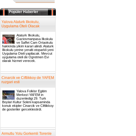
Popüler Haberler
Yalova Ataturk Ilkokulu,
Uygulama Oteli Olacak
Ataturk Ilkokulu,
Gaziosmanpasa Ilkokulu
ve Saffet Cam Ortaokulu
hakkinda yikim karari alindi. Ataturk
Ilkokulu yerine yeralti otoparkli yeni
Uygulama Oteli yapilacak. Mevcut
uygulama oteli de Ogretmen Evi
olarak hizmet verecek.
Cinarcik ve Ciftlikkoy de YAFEM
ruzgari esti
Yalova Folklor Egitim
Merkezi YAFEM in
duzenledigi 29. Turk
Boylari Kultur Soleni kapsaminda
konuk ekipler Cinarcik ve Ciftlikkoy
de gosteriler gerceklestirdi.
Armutlu Yolu Gorkemli Torenle