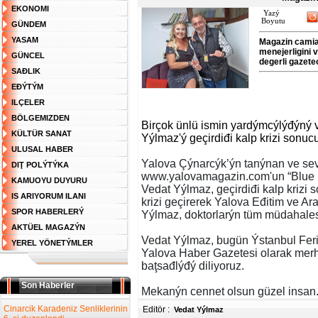
EKONOMI
Yazý
Boyutu
GÜNDEM
YASAM
Magazin camias
menejerligini 
GÜNCEL
degerli gazetec
SAĐLIK
EĐÝTÝM
ILÇELER
BÖLGEMIZDEN
Birçok ünlü ismin yardýmcýlýđýný v
KÜLTÜR SANAT
Yýlmaz'ý geçirdiđi kalp krizi sonucu
ULUSAL HABER
Yalova Çýnarcýk’ýn tanýnan ve sev
DIŢ POLÝTÝKA
www.yalovamagazin.com'un “Blue 
KAMUOYU DUYURU
Vedat Yýlmaz, geçirdiđi kalp krizi 
IS ARIYORUM ILANI
krizi geçirerek Yalova Eđitim ve 
SPOR HABERLERÝ
Yýlmaz, doktorlarýn tüm müdahale
AKTÜEL MAGAZÝN
Vedat Yýlmaz, bugün Ýstanbul Fer
YEREL YÖNETÝMLER
Yalova Haber Gazetesi olarak merh
baţsađlýđý diliyoruz.
Son Haberler
Mekanýn cennet olsun güzel insan
Cinarcik Karadeniz Senliklerinin
Editör :
Vedat Yýlmaz