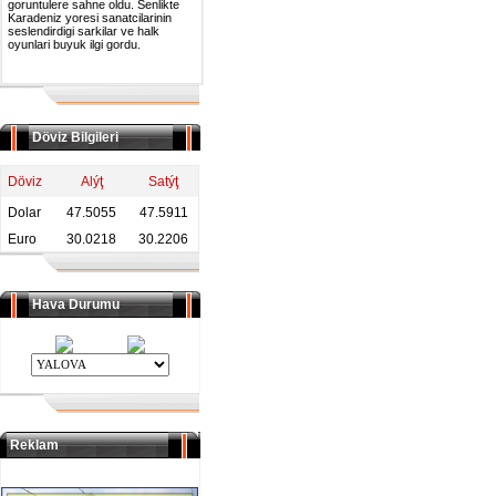
goruntulere sahne oldu. Senlikte
Karadeniz yoresi sanatcilarinin
seslendirdigi sarkilar ve halk
oyunlari buyuk ilgi gordu.
Döviz Bilgileri
Döviz
Alýţ
Satýţ
Dolar
47.5055
47.5911
Euro
30.0218
30.2206
Hava Durumu
Reklam