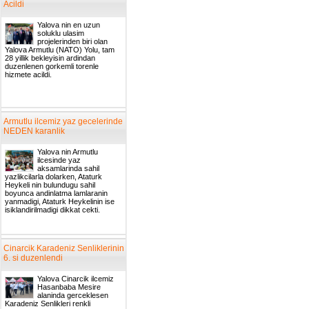
Acildi
Yalova nin en uzun
soluklu ulasim
projelerinden biri olan
Yalova Armutlu (NATO) Yolu, tam
28 yillik bekleyisin ardindan
duzenlenen gorkemli torenle
hizmete acildi.
Armutlu ilcemiz yaz gecelerinde
NEDEN karanlik
Yalova nin Armutlu
ilcesinde yaz
aksamlarinda sahil
yazlikcilarla dolarken, Ataturk
Heykeli nin bulundugu sahil
boyunca andinlatma lamlaranin
yanmadigi, Ataturk Heykelinin ise
isiklandirilmadigi dikkat cekti.
Cinarcik Karadeniz Senliklerinin
6. si duzenlendi
Yalova Cinarcik ilcemiz
Hasanbaba Mesire
alaninda gerceklesen
Karadeniz Senlikleri renkli