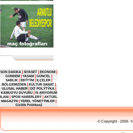
|
|
|
SON DAKIKA
SIYASET
EKONOMI
|
|
|
GÜNDEM
YASAM
GÜNCEL
|
|
|
SAĐLIK
EĐÝTÝM
ILÇELER
|
|
BÖLGEMIZDEN
KÜLTÜR SANAT
|
|
ULUSAL HABER
DIŢ POLÝTÝKA
|
KAMUOYU DUYURU
IS ARIYORUM
|
|
ILANI
SPOR HABERLERÝ
AKTÜEL
|
|
MAGAZÝN
YEREL YÖNETÝMLER
Gizlilik Politikasý
© Copyright - 2006- 