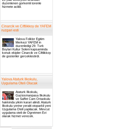
duzenlenen gorkemli torenle
hizmete acildi.
Cinarcik ve Ciftlikkoy de YAFEM
ruzgari esti
Yalova Folklor Egitim
Merkezi YAFEM in
duzenledigi 29. Turk
Boylari Kultur Soleni kapsaminda
konuk ekipler Cinarcik ve Ciftlikkoy
de gosteriler gerceklestirdi.
Yalova Ataturk Ilkokulu,
Uygulama Oteli Olacak
Ataturk Ilkokulu,
Gaziosmanpasa Ilkokulu
ve Saffet Cam Ortaokulu
hakkinda yikim karari alindi. Ataturk
Ilkokulu yerine yeralti otoparkli yeni
Uygulama Oteli yapilacak. Mevcut
uygulama oteli de Ogretmen Evi
olarak hizmet verecek.