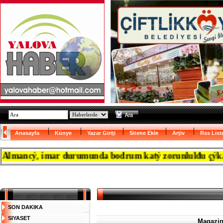
Anasayfa
Künye
Yazar Giriţi
Sitene Ekle
Arţiv
Rss List
ancý, imar durumunda bodrum katý zorunlulđu çýkanca re
SON DAKIKA
SIYASET
Magazinc