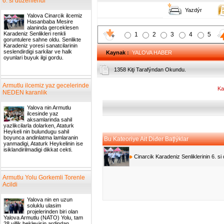
6. si duzenlendi
Yazdýr
Yalova Cinarcik ilcemiz
Hasanbaba Mesire
alaninda gerceklesen
Karadeniz Senlikleri renkli
1
2
3
4
5
goruntulere sahne oldu. Senlikte
Karadeniz yoresi sanatcilarinin
seslendirdigi sarkilar ve halk
Kaynak
:
YALOVA HABER
oyunlari buyuk ilgi gordu.
1358 Kiţi Tarafýndan Okundu.
Armutlu ilcemiz yaz gecelerinde
Ka
NEDEN karanlik
Yalova nin Armutlu
ilcesinde yaz
aksamlarinda sahil
yazlikcilarla dolarken, Ataturk
Heykeli nin bulundugu sahil
boyunca andinlatma lamlaranin
Bu Kateoriye Ait Diđer Baţlýklar
yanmadigi, Ataturk Heykelinin ise
isiklandirilmadigi dikkat cekti.
Cinarcik Karadeniz Senliklerinin 6. si
Armutlu Yolu Gorkemli Torenle
Acildi
Yalova nin en uzun
soluklu ulasim
projelerinden biri olan
Yalova Armutlu (NATO) Yolu, tam
28 yillik bekleyisin ardindan