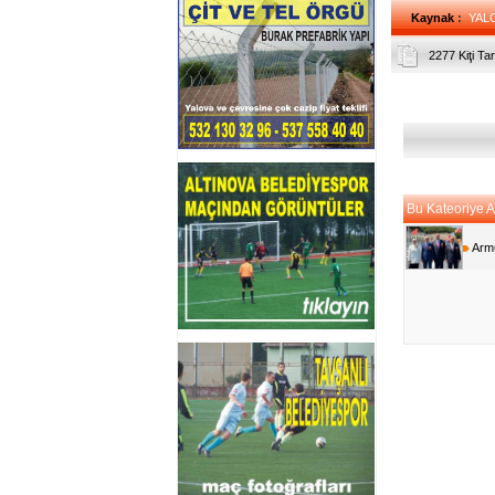
Kaynak
:
YAL
2277 Kiţi T
Bu Kateoriye Ai
Armu