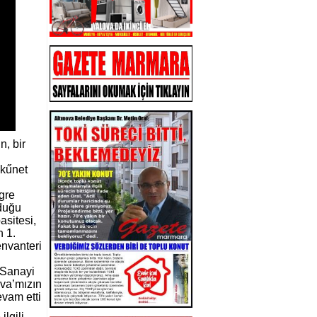
, bir
ükűnet
gre
lduğu
asitesi,
n 1.
envanteri
 Sanayi
ova’mızın
evam etti
lgili