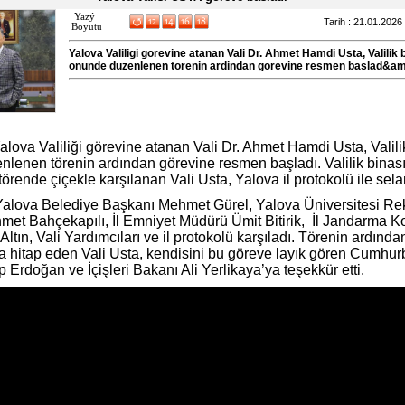
Yazý
Tarih : 21.01.2026
Boyutu
Yalova Valiligi gorevine atanan Vali Dr. Ahmet Hamdi Usta, Valilik 
onunde duzenlenen torenin ardindan gorevine resmen baslad&am
alova Valiliği görevine atanan Vali Dr. Ahmet Hamdi Usta, Valili
lenen törenin ardından görevine resmen başladı. Valilik bina
örende çiçekle karşılanan Vali Usta, Yalova il protokolü ile sela
 Yalova Belediye Başkanı Mehmet Gürel, Yalova Üniversitesi Re
hmet Bahçekapılı, İl Emniyet Müdürü Ümit Bitirik, İl Jandarma 
ltın, Vali Yardımcıları ve il protokolü karşıladı. Törenin ardında
 hitap eden Vali Usta, kendisini bu göreve layık gören Cumhu
 Erdoğan ve İçişleri Bakanı Ali Yerlikaya’ya teşekkür etti.