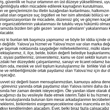
ayiş, güvenlik ve huzur ortamının en üst düzeye yükseltilmesi, uy
ımlılığıyla etkin mücadele edilerek kaynağının kurutulması,
n ve gençlerimizin bu illetin tuzağından kurtarılması, halkımızın
llat olan organize suç örgütleri ve her isim altındaki bölücü ve y
eri/organizasyonları ile mücadele, düzensiz göç ve göçmen kaçak
 organizatörlerinin yakalanması ile tutuklu veya hükümlü olmas
ramızda bizden biri gibi gezen ‘aranan şahısların’ yakalanması k
lacaktır.
iniz ki bunları tek başımıza yapmamız ve böyle bir iddia içinde 
değildir. Yalova’ya hizmet ve Yalova’mızın var olan marka değe
iye taşımak noktasında saygıdeğer milletvekillerimiz, mülki idare
ektaşlarımız, il, ilçe, belde, bütün değerli belediye başkanlarımı
z, siyasi partilerimiz, üniversitemiz, kamu ve özel sektör kurum 
ızdaki her düzeydeki çalışanlarımız, sanayi ve ticaret odamız ba
üm oda, meslek ve sivil toplum kuruluşlarımız ile birlikte Vali o
ne ve rehberliğimizde ortak paydamız olan Yalova’mız için dur 
ışacağız.
 kuvvet siz değerli basın mensuplarımızdan, kamuoyu adına den
e göreviniz yanında ortak paydamız olan Yalova ismini daha da i
sında her zaman destek isteyeceğim. Öte yandan idare olarak 
olacağımızı da bu vesileyle ifade etmek isterim.Tabii ki bu hizmet
e kuruluşlarında bulunan tüm mesai arkadaşlarımın tecrübeleri
emeklerini, birikimlerini esirgemeyeceklerine olan inancımla en 
atkıyı kendilerinden alacağım. Evet, belki biraz fazla çalışacağı