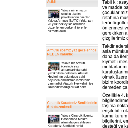
Acildi
Tabii ki; as
ve madde bağ
Yalova nin en uzun
çocuklarımızı
soluklu ulasim
refahına musa
projelerinden biri olan
Yalova Armutlu (NATO) Yolu, tam
terör örgütl
28 yillik bekleyisin ardindan
önlenmesi ve
duzenlenen gorkemli torenle
hizmete acildi.
gerekirken a
çizgilerimiz o
Takdir eders
Armutlu ilcemiz yaz gecelerinde
asla mümkün 
NEDEN karanlik
daha da iler
kıymetli mesl
Yalova nin Armutlu
muhtarlarımı
ilcesinde yaz
aksamlarinda sahil
kuruluşlarım
yazlikcilarla dolarken, Ataturk
olmak üzere t
Heykeli nin bulundugu sahil
boyunca andinlatma lamlaranin
bizim koordi
yanmadigi, Ataturk Heykelinin ise
demeden çal
isiklandirilmadigi dikkat cekti.
Özellikle 4.
bilgilendirm
Cinarcik Karadeniz Senliklerinin
taşıma nokta
6. si duzenlendi
erişilebilir 
kamu kurum v
Yalova Cinarcik ilcemiz
Hasanbaba Mesire
bilgilerini, 
alaninda gerceklesen
desteği ve k
Karadeniz Senlikleri renkli