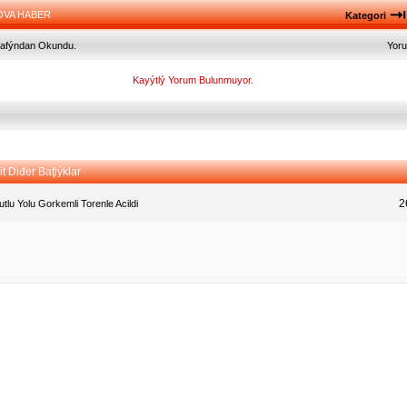
OVA HABER
Kategori
arafýndan Okundu.
Yor
Kayýtlý Yorum Bulunmuyor.
t Diđer Baţlýklar
2
tlu Yolu Gorkemli Torenle Acildi