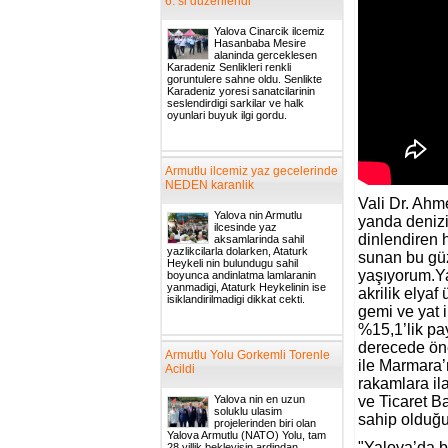
6. si duzenlendi
Yalova Cinarcik ilcemiz
Hasanbaba Mesire
alaninda gerceklesen
Karadeniz Senlikleri renkli
goruntulere sahne oldu. Senlikte
Karadeniz yoresi sanatcilarinin
seslendirdigi sarkilar ve halk
oyunlari buyuk ilgi gordu.
Armutlu ilcemiz yaz gecelerinde
NEDEN karanlik
Vali Dr. Ahm
Yalova nin Armutlu
yanda denizi
ilcesinde yaz
dinlendiren 
aksamlarinda sahil
yazlikcilarla dolarken, Ataturk
sunan bu gü
Heykeli nin bulundugu sahil
yaşıyorum.Ya
boyunca andinlatma lamlaranin
yanmadigi, Ataturk Heykelinin ise
akrilik elyaf
isiklandirilmadigi dikkat cekti.
gemi ve yat i
%15,1’lik pay
derecede öne
Armutlu Yolu Gorkemli Torenle
ile Marmara’
Acildi
rakamlara il
Yalova nin en uzun
ve Ticaret B
soluklu ulasim
sahip olduğu
projelerinden biri olan
Yalova Armutlu (NATO) Yolu, tam
"Yalova’da b
28 yillik bekleyisin ardindan