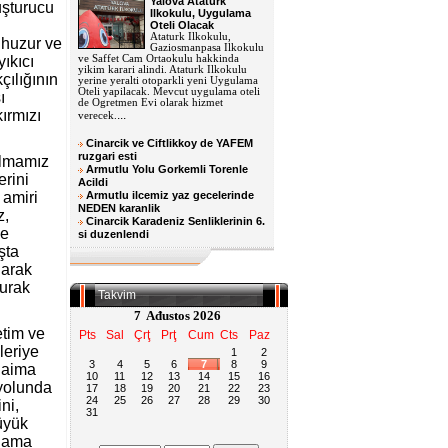
Yalova Ataturk
uşturucu
Ilkokulu, Uygulama
Oteli Olacak
Ataturk Ilkokulu,
 huzur ve
Gaziosmanpasa Ilkokulu
ıkıcı
ve Saffet Cam Ortaokulu hakkinda
yikim karari alindi. Ataturk Ilkokulu
çılığının
yerine yeralti otoparkli yeni Uygulama
Oteli yapilacak. Mevcut uygulama oteli
ı
de Ogretmen Evi olarak hizmet
ırmızı
...
verecek.
Cinarcik ve Ciftlikkoy de YAFEM
ruzgari esti
olmamız
Armutlu Yolu Gorkemli Torenle
rini
Acildi
 amiri
Armutlu ilcemiz yaz gecelerinde
NEDEN karanlik
z,
Cinarcik Karadeniz Senliklerinin 6.
ve
si duzenlendi
şta
larak
durak
Takvim
7 Ađustos 2026
etim ve
Pts
Sal
Çrţ
Prţ
Cum
Cts
Paz
leriye
1
2
3
4
5
6
7
8
9
daima
10
11
12
13
14
15
16
 yolunda
17
18
19
20
21
22
23
24
25
26
27
28
29
30
ni,
31
büyük
z ama