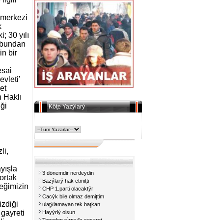
 merkezi
k
; 30 yılı
, bundan
n bir
esai
vleti’
et
n Haklı
iği
Köţe Yazýlarý
li,
ayışla
3 dönemdir nerdeydin
 ortak
Bazýlarý hak etmiţti
neğimizin
CHP 1.parti olacaktýr
Cacýk bile olmaz demiţtim
izdiği
ulaţýlamayan tek baţkan
 gayreti
Hayýrlý olsun