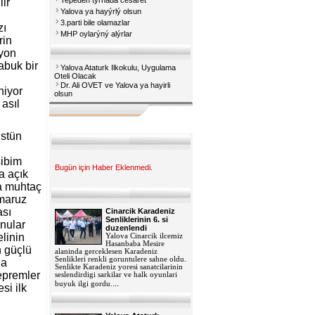
Tepeden týrnađa cesaret
lir
Yalova ya hayýrlý olsun
3.parti bile olamazlar
zı
MHP oylarýný alýrlar
rin
syon
abuk bir
Yalova Ataturk Ilkokulu, Uygulama
Oteli Olacak
Dr. Ali OVET ve Yalova ya hayirli
niyor
olsun
asıl
üstün
sibim
Bugün için Haber Eklenmedi.
a açık
ma muhtaç
 maruz
ası
Cinarcik Karadeniz
Senliklerinin 6. si
onular
duzenlendi
elinin
Yalova Cinarcik ilcemiz
Hasanbaba Mesire
n güçlü
alaninda gerceklesen Karadeniz
Senlikleri renkli goruntulere sahne oldu.
da
Senlikte Karadeniz yoresi sanatcilarinin
depremler
seslendirdigi sarkilar ve halk oyunlari
...
buyuk ilgi gordu.
si ilk