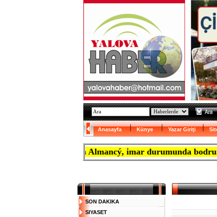
Anasayfa
Künye
Yazar Giriţi
Sit
ptýrmak isteyen Almancý, imar durumunda bodrum katý zo
SON DAKIKA
SIYASET