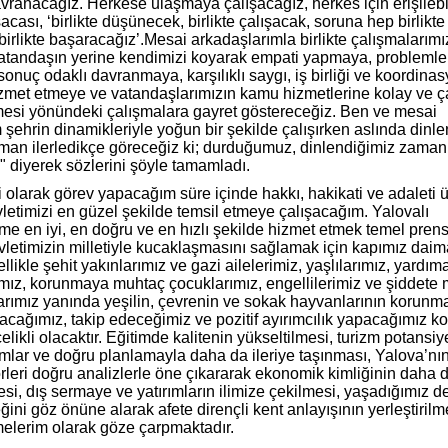
avranacağız. Herkese ulaşmaya çalışacağız, herkes için erişilebi
acası, ‘birlikte düşünecek, birlikte çalışacak, soruna hep birlikte
 birlikte başaracağız’.Mesai arkadaşlarımla birlikte çalışmalarımı
atandaşın yerine kendimizi koyarak empati yapmaya, problemle
nuç odaklı davranmaya, karşılıklı saygı, iş birliği ve koordina
izmet etmeye ve vatandaşlarımızın kamu hizmetlerine kolay ve ç
mesi yönündeki çalışmalara gayret göstereceğiz. Ben ve mesai
 şehrin dinamikleriyle yoğun bir şekilde çalışırken aslında dinle
man ilerledikçe göreceğiz ki; durduğumuz, dinlendiğimiz zaman 
 " diyerek sözlerini şöyle tamamladı.
i olarak görev yapacağım süre içinde hakkı, hakikati ve adaleti 
letimizi en güzel şekilde temsil etmeye çalışacağım. Yalovalı
me en iyi, en doğru ve en hızlı şekilde hizmet etmek temel pren
evletimizin milletiyle kucaklaşmasını sağlamak için kapımız daim
ellikle şehit yakınlarımız ve gazi ailelerimiz, yaşlılarımız, yardı
mız, korunmaya muhtaç çocuklarımız, engellilerimiz ve şiddete
arımız yanında yeşilin, çevrenin ve sokak hayvanlarının korunm
acağımız, takip edeceğimiz ve pozitif ayırımcılık yapacağımız k
likli olacaktır. Eğitimde kalitenin yükseltilmesi, turizm potansiy
ırımlar ve doğru planlamayla daha da ileriye taşınması, Yalova’nı
rleri doğru analizlerle öne çıkararak ekonomik kimliğinin daha 
esi, dış sermaye ve yatırımların ilimize çekilmesi, yaşadığımız 
ğini göz önüne alarak afete dirençli kent anlayışının yerleştirilme
elerim olarak göze çarpmaktadır.