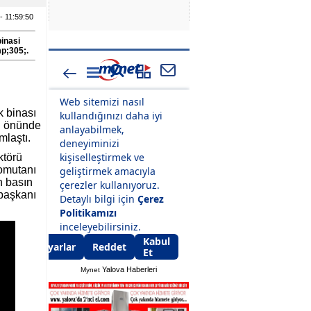
 - 11:59:50
binasi
p;305;.
k binası
sı önünde
mlaştı.
ktörü
Komutanı
n basın
rbaşkanı
Yalova Haberleri
Mynet