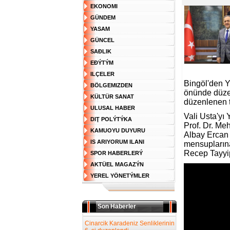
EKONOMI
GÜNDEM
YASAM
GÜNCEL
SAĐLIK
EĐÝTÝM
ILÇELER
Bingöl'den Y
BÖLGEMIZDEN
önünde düzen
KÜLTÜR SANAT
düzenlenen t
ULUSAL HABER
Vali Usta'yı
DIŢ POLÝTÝKA
Prof. Dr. Me
KAMUOYU DUYURU
Albay Ercan A
IS ARIYORUM ILANI
mensuplarına
Recep Tayyip
SPOR HABERLERÝ
AKTÜEL MAGAZÝN
YEREL YÖNETÝMLER
Son Haberler
Cinarcik Karadeniz Senliklerinin