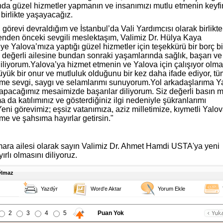
a güzel hizmetler yapmanın ve insanımızı mutlu etmenin keyfin
birlikte yaşayacağız.
 görevi devraldığım ve İstanbul’da Vali Yardımcısı olarak birlikt
enden önceki sevgili meslektaşım, Valimiz Dr. Hülya Kaya
e Yalova’mıza yaptığı güzel hizmetler için teşekkürü bir borç bil
 değerli ailesine bundan sonraki yaşamlarında sağlık, başarı ve
diliyorum.Yalova’ya hizmet etmenin ve Yalova için çalışıyor olm
üyük bir onur ve mutluluk olduğunu bir kez daha ifade ediyor, tü
me sevgi, saygı ve selamlarımı sunuyorum.Yol arkadaşlarıma Y
e yapacağımız mesaimizde başarılar diliyorum. Siz değerli basın
 da katılımınız ve gösterdiğiniz ilgi nedeniyle şükranlarımı
ni görevimiz; eşsiz vatanımıza, aziz milletimize, kıymetli Yalov
me ve şahsıma hayırlar getirsin."
ra ailesi olarak sayın Valimiz Dr. Ahmet Hamdi USTA'ya yeni
ırlı olmasını diliyoruz.
ýlmaz
Yazdýr
Word'e Aktar
Yorum Ekle
2
3
4
5
Puan Yok