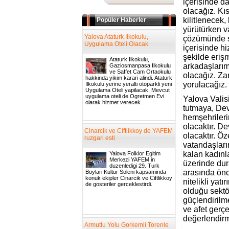
içerisinde d
olacağız. Kıs
kilitlenecek,
Popüler Haberler
yürütürken v
Yalova Ataturk Ilkokulu,
çözümünde so
Uygulama Oteli Olacak
içerisinde h
şekilde eriş
Ataturk Ilkokulu,
arkadaşlarım
Gaziosmanpasa Ilkokulu
ve Saffet Cam Ortaokulu
olacağız. Za
hakkinda yikim karari alindi. Ataturk
yorulacağız.
Ilkokulu yerine yeralti otoparkli yeni
Uygulama Oteli yapilacak. Mevcut
uygulama oteli de Ogretmen Evi
Yalova Valis
olarak hizmet verecek.
tutmaya, Dev
hemşehrileri
olacaktır. D
Cinarcik ve Ciftlikkoy de YAFEM
olacaktır. Öz
ruzgari esti
vatandaşları
kalan kadınl
Yalova Folklor Egitim
Merkezi YAFEM in
üzerinde dur
duzenledigi 29. Turk
arasında önce
Boylari Kultur Soleni kapsaminda
konuk ekipler Cinarcik ve Ciftlikkoy
nitelikli yat
de gosteriler gerceklestirdi.
olduğu sektö
güçlendirilm
ve afet gerçe
değerlendirm
Armutlu Yolu Gorkemli Torenle