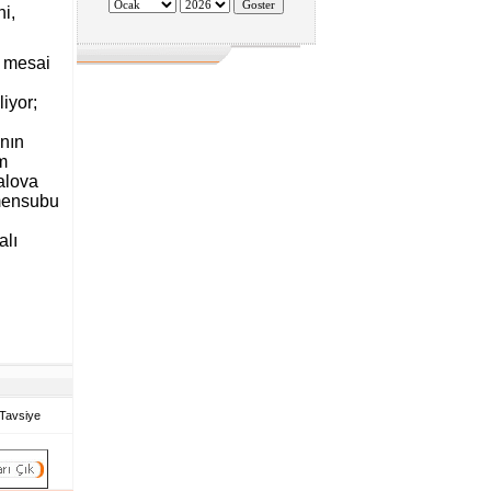
i,
e mesai
iyor;
anın
m
alova
 mensubu
alı
Tavsiye