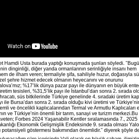
et Hamdi Usta burada yaptığı konuşmada şunları söyledi. "Bugün
nin dinginliği, diğer yanda ormanlarının serinliğiyle insanı hem
hem de ilham veren; termaliyle şifa, sahiliyle huzur, doğasıyla s
zel şehre hizmet edecek olmanın heyecanını ve onurunu
lova’mız; %17’lik dünya pazar payı ile dünyanın en büyük ente
 üretim tesisleri, %31,5’lik payı ile İstanbul’dan sonra 2. sırada o
hracatı, süs bitkilerinde Türkiye genelinde 4. sıradaki üretim kap
ı ile Bursa’dan sonra 2. sırada olduğu kivi üretimi ve Türkiye’ni
mli ve öncelikli kaplıcalarından Termal ve Armutlu Kaplıcaları 
nın ve Türkiye’nin önemli bir tarım, sanayi ve turizm merkezi.Bu
aveten; Forbes 2024 Yaşanabilir Kentler sıralamasında 7., 2025
akanlığı Ekonomik Gelişmişlik Endeksinde 9. sırada olması Yal
 potansiyeli göstermesi bakımından önemlidir." diyerek şöyle d
ulunacağım süre içerisinde Vali olarak en büyük çabam, ilimizle i