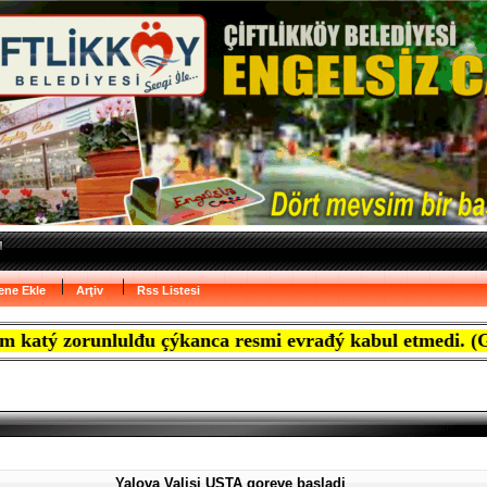
ene Ekle
Arţiv
Rss Listesi
runlulđu çýkanca resmi evrađý kabul etmedi. (Gazete Mar
Yalova Valisi USTA goreve basladi