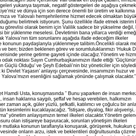
ergeleri yukarıya taşımak, negatif göstergeleri de aşağıya çekmek
kiye’miz ve dünya için son derece önemli bir üretim ve kalkınma
’mıza ve Yalovalı hemşehrilerime hizmet edecek olmaktan büyü
duğumu belirtmek istiyorum. Şunu özellikle ifade etmek isterim ki
mu görevlisi olarak benim için Valilik sadece bir yükselme değil
i bir yüklenme meselesi. Devletimin bana yıllarca verdiği emeği
rak Yalova’nın tüm sorunlarını aşağıda ifade edeceğim ilkeler
 konunun paydaşlarıyla yüklenmeye talibim.Öncelikli olarak m
 ve ben; bizden beklenen görev ve sorumluluklarımızı ‘Hukuk De
içerisinde yerine getirme gayreti içinde olacağız.Yönetim ve hizm
n odak noktası Sayın Cumhurbaşkanımızın ifade ettiği ‘Güçlünü
ın Güçlü Olduğu’ ve Şeyh Edebali’nin biz yöneticiler için söyled
t ki Devlet Yaşasın’ anlayışı çerçevesinde, insanımızın huzur ve
e Yalova’mızın esenliğini sağlamak yönünde çalışmak olacaktır."
et Hamdi Usta, konuşmasında " Bunu yaparken de insan merkez
 insan haklarına saygılı, şeffaf ve hesap verebilen, halkımızın
er zaman açık, güler yüzlü, şefkatli, katılımcı ve çoğulcu bir anl
n kesimlerini kucaklayacağız. “İstişare, diyalog, fikir alışverişi,
şma” yönetim anlayışımızın temel ilkeleri olacaktır.Yönetim gele
suru olan istişareye başvuracak, sorunları yönetişim ilkeleri
 mutlaka konunun taraflarıyla konuşarak, görüşerek, hukukun ç
evesinde onların arzu, istek ve beklentileri doğrultusunda çözme