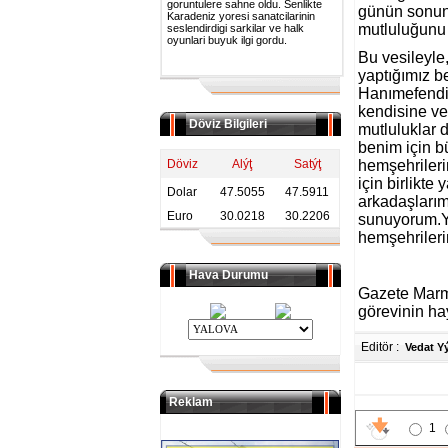
goruntulere sahne oldu. Senlikte
günün sonund
Karadeniz yoresi sanatcilarinin
mutluluğunu 
seslendirdigi sarkilar ve halk
oyunlari buyuk ilgi gordu.
Bu vesileyle,
yaptığımız b
Hanımefendiy
kendisine ve
Döviz Bilgileri
mutluluklar 
benim için b
Döviz
Alýţ
Satýţ
hemşehrileri
için birlikt
Dolar
47.5055
47.5911
arkadaşlarıma
Euro
30.0218
30.2206
sunuyorum.Ye
hemşehrileri
Hava Durumu
Gazete Marma
görevinin hay
Editör :
Vedat Y
Reklam
1