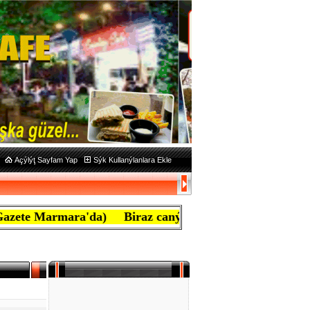
Açýlýţ Sayfam Yap
Sýk Kullanýlanlara Ekle
mara'da) Biraz caný yanan ben mafyayým, aţiretim diye 