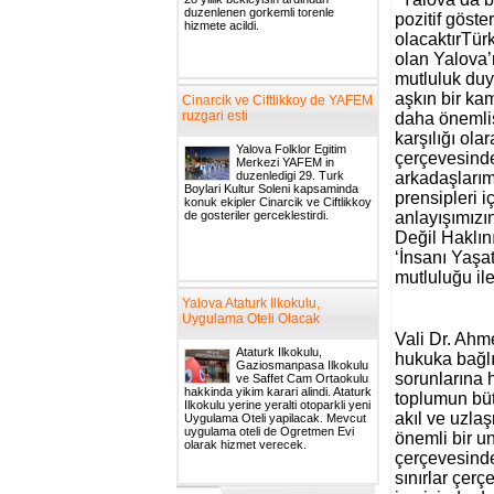
duzenlenen gorkemli torenle
pozitif göst
hizmete acildi.
olacaktırTür
olan Yalova
mutluluk duy
aşkın bir ka
Cinarcik ve Ciftlikkoy de YAFEM
ruzgari esti
daha önemlis
karşılığı ola
Yalova Folklor Egitim
çerçevesinde
Merkezi YAFEM in
duzenledigi 29. Turk
arkadaşlarım
Boylari Kultur Soleni kapsaminda
prensipleri 
konuk ekipler Cinarcik ve Ciftlikkoy
de gosteriler gerceklestirdi.
anlayışımızı
Değil Haklın
‘İnsanı Yaşa
mutluluğu il
Yalova Ataturk Ilkokulu,
Uygulama Oteli Olacak
Vali Dr. Ahm
Ataturk Ilkokulu,
hukuka bağlı,
Gaziosmanpasa Ilkokulu
sorunlarına h
ve Saffet Cam Ortaokulu
hakkinda yikim karari alindi. Ataturk
toplumun bütü
Ilkokulu yerine yeralti otoparkli yeni
akıl ve uzla
Uygulama Oteli yapilacak. Mevcut
uygulama oteli de Ogretmen Evi
önemli bir un
olarak hizmet verecek.
çerçevesinde
sınırlar çerç