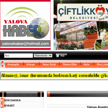
Anasayfa
Künye
Yazar Giriţi
Sitene Ekle
Arţiv
Rss List
ancý, imar durumunda bodrum katý zorunlulđu çýkanca res
SON DAKIKA
SIYASET
Yalova Arastir