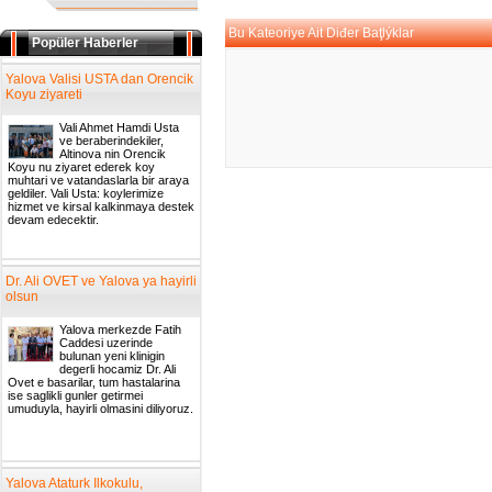
Bu Kateoriye Ait Diđer Baţlýklar
Popüler Haberler
Yalova Valisi USTA dan Orencik
Koyu ziyareti
Vali Ahmet Hamdi Usta
ve beraberindekiler,
Altinova nin Orencik
Koyu nu ziyaret ederek koy
muhtari ve vatandaslarla bir araya
geldiler. Vali Usta: koylerimize
hizmet ve kirsal kalkinmaya destek
devam edecektir.
Dr. Ali OVET ve Yalova ya hayirli
olsun
Yalova merkezde Fatih
Caddesi uzerinde
bulunan yeni klinigin
degerli hocamiz Dr. Ali
Ovet e basarilar, tum hastalarina
ise saglikli gunler getirmei
umuduyla, hayirli olmasini diliyoruz.
Yalova Ataturk Ilkokulu,