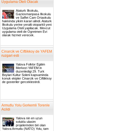
Uygulama Oteli Olacak
Ataturk Ilkokulu,
Gaziosmanpasa Ilkokulu
ve Saffet Cam Ortaokulu
hakkinda yikim karari alindi. Ataturk
Ilkokulu yerine yeralti otoparkli yeni
Uygulama Oteli yapilacak. Mevcut
uygulama oteli de Ogretmen Evi
olarak hizmet verecek.
Cinarcik ve Ciftlikkoy de YAFEM
ruzgari esti
Yalova Folklor Egitim
Merkezi YAFEM in
duzenledigi 29. Turk
Boylari Kultur Soleni kapsaminda
konuk ekipler Cinarcik ve Ciftlikkoy
de gosteriler gerceklestirdi.
Armutlu Yolu Gorkemli Torenle
Acildi
Yalova nin en uzun
soluklu ulasim
projelerinden biri olan
Yalova Armutlu (NATO) Yolu, tam