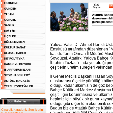
EKONOMI
Yazý
Boyutu
GÜNDEM
YASAM
Ataturk Bahce 
duzenlenen Mil
GÜNCEL
guzel gul cesitl
SAĐLIK
EĐÝTÝM
ILÇELER
BÖLGEMIZDEN
Yalova Valisi Dr. Ahmet Hamdi Usta
KÜLTÜR SANAT
Enstitüsü tarafından düzenlenen "M
ULUSAL HABER
katıldı. Tarım Orman İl Müdürü Mus
Soygüzel, Atatürk Yalova Bahçe Kül
DIŢ POLÝTÝKA
İbrahim Tuzlacı'nında yer aldığı prog
KAMUOYU DUYURU
çeşitlerin üretim süreçleri yakından
IS ARIYORUM ILANI
SPOR HABERLERÝ
İl Genel Meclis Başkanı Hasan Soy
uluslararası ölçekte yürüttüğü bilim
AKTÜEL MAGAZÝN
olduğu kadar ülkemizin de göz bebe
YEREL YÖNETÝMLER
Bahçe Kültürleri Merkez Araştırma En
çeşitliliğin korunmasına ve ülkemizi
hepimiz için büyük bir gurur kayn
Son Haberler
olduğu gibi diğer tüm ekonomik sek
Bugün biz de Atatürk Bahçe Kültürl
Cinarcik Karadeniz Senliklerinin
düzenlenen Milli Gül Çeşit Koleksi