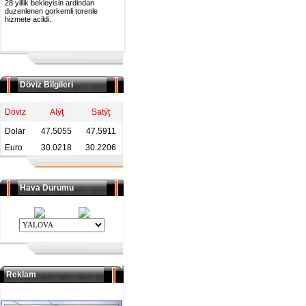
28 yillik bekleyisin ardindan
duzenlenen gorkemli torenle
hizmete acildi.
Döviz Bilgileri
Döviz
Alýţ
Satýţ
Dolar
47.5055
47.5911
Euro
30.0218
30.2206
Hava Durumu
Reklam