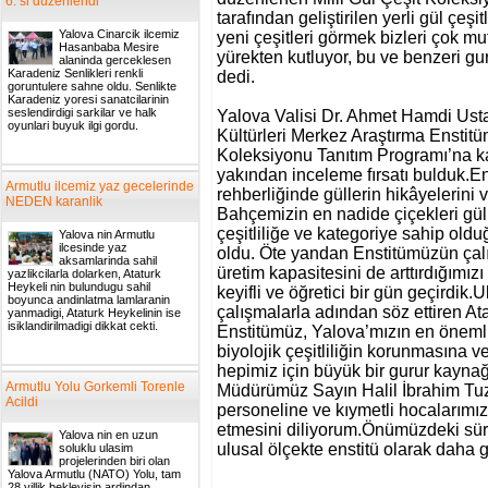
6. si duzenlendi
tarafından geliştirilen yerli gül çeşi
Yalova Cinarcik ilcemiz
yeni çeşitleri görmek bizleri çok m
Hasanbaba Mesire
yürekten kutluyor, bu ve benzeri gur
alaninda gerceklesen
Karadeniz Senlikleri renkli
dedi.
goruntulere sahne oldu. Senlikte
Karadeniz yoresi sanatcilarinin
seslendirdigi sarkilar ve halk
Yalova Valisi Dr. Ahmet Hamdi Ust
oyunlari buyuk ilgi gordu.
Kültürleri Merkez Araştırma Enstitü
Koleksiyonu Tanıtım Programı’na katı
yakından inceleme fırsatı bulduk.E
Armutlu ilcemiz yaz gecelerinde
rehberliğinde güllerin hikâyelerini 
NEDEN karanlik
Bahçemizin en nadide çiçekleri güll
çeşitliliğe ve kategoriye sahip ol
Yalova nin Armutlu
ilcesinde yaz
oldu. Öte yandan Enstitümüzün çalışm
aksamlarinda sahil
üretim kapasitesini de arttırdığımızı
yazlikcilarla dolarken, Ataturk
Heykeli nin bulundugu sahil
keyifli ve öğretici bir gün geçirdik.
boyunca andinlatma lamlaranin
çalışmalarla adından söz ettiren At
yanmadigi, Ataturk Heykelinin ise
isiklandirilmadigi dikkat cekti.
Enstitümüz, Yalova’mızın en önemli 
biyolojik çeşitliliğin korunmasına v
hepimiz için büyük bir gurur kaynağ
Armutlu Yolu Gorkemli Torenle
Müdürümüz Sayın Halil İbrahim Tuz
Acildi
personeline ve kıymetli hocalarımız
etmesini diliyorum.Önümüzdeki süreç
Yalova nin en uzun
ulusal ölçekte enstitü olarak daha 
soluklu ulasim
projelerinden biri olan
Yalova Armutlu (NATO) Yolu, tam
28 yillik bekleyisin ardindan