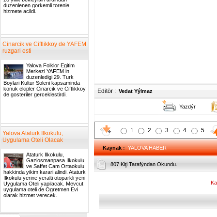
duzenlenen gorkemli torenle
hizmete acildi.
Cinarcik ve Ciftlikkoy de YAFEM
ruzgari esti
Yalova Folklor Egitim
Merkezi YAFEM in
duzenledigi 29. Turk
Boylari Kultur Soleni kapsaminda
konuk ekipler Cinarcik ve Ciftlikkoy
Editör :
Vedat Yýlmaz
de gosteriler gerceklestirdi.
Yazdýr
1
2
3
4
5
Yalova Ataturk Ilkokulu,
Uygulama Oteli Olacak
Kaynak
:
YALOVA HABER
Ataturk Ilkokulu,
Gaziosmanpasa Ilkokulu
807 Kiţi Tarafýndan Okundu.
ve Saffet Cam Ortaokulu
hakkinda yikim karari alindi. Ataturk
Ilkokulu yerine yeralti otoparkli yeni
Ka
Uygulama Oteli yapilacak. Mevcut
uygulama oteli de Ogretmen Evi
olarak hizmet verecek.