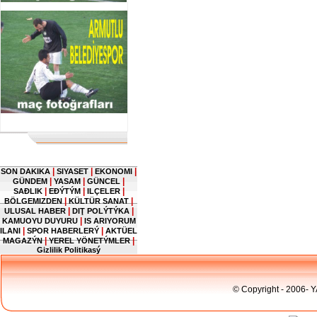
|
|
|
SON DAKIKA
SIYASET
EKONOMI
|
|
|
GÜNDEM
YASAM
GÜNCEL
|
|
|
SAĐLIK
EĐÝTÝM
ILÇELER
|
|
BÖLGEMIZDEN
KÜLTÜR SANAT
|
|
ULUSAL HABER
DIŢ POLÝTÝKA
|
KAMUOYU DUYURU
IS ARIYORUM
|
|
ILANI
SPOR HABERLERÝ
AKTÜEL
|
|
MAGAZÝN
YEREL YÖNETÝMLER
Gizlilik Politikasý
© Copyright - 2006- 