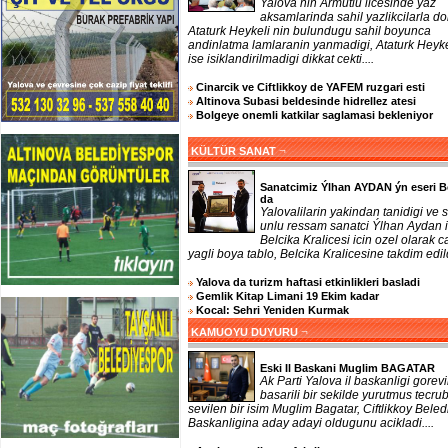
Yalova nin Armutlu ilcesinde yaz
aksamlarinda sahil yazlikcilarla do
Ataturk Heykeli nin bulundugu sahil boyunca
andinlatma lamlaranin yanmadigi, Ataturk Heyke
ise isiklandirilmadigi dikkat cekti....
Cinarcik ve Ciftlikkoy de YAFEM ruzgari esti
Altinova Subasi beldesinde hidrellez atesi
Bolgeye onemli katkilar saglamasi bekleniyor
¬
KÜLTÜR SANAT
Sanatcimiz Ýlhan AYDAN ýn eseri B
da
Yalovalilarin yakindan tanidigi ve 
unlu ressam sanatci Ýlhan Aydan 
Belcika Kralicesi icin ozel olarak ca
yagli boya tablo, Belcika Kralicesine takdim edildi
Yalova da turizm haftasi etkinlikleri basladi
Gemlik Kitap Limani 19 Ekim kadar
Kocal: Sehri Yeniden Kurmak
¬
KAMUOYU DUYURU
Eski Il Baskani Muglim BAGATAR
Ak Parti Yalova il baskanligi gorevi
basarili bir sekilde yurutmus tecrub
sevilen bir isim Muglim Bagatar, Ciftlikkoy Beled
Baskanligina aday adayi oldugunu acikladi....