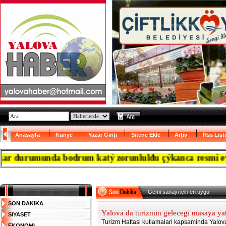
Anasayfa
Künye
Yazar Giriţi
Sitene Ekle
Arţiv
Rss List
urumunda bodrum katý zorunlulđu çýkanca resmi evrađý ka
Gemi sanayi için en uygun yer 
SON DAKIKA
Yalova da turizmin gelecegi masaya yati
SIYASET
Turizm Haftasi kutlamalari kapsaminda Yalova
EKONOMI