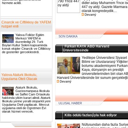
diđer aday Muharrem Ýnce is
hizmete acildi.
447 oy aldý. Gazete Marmara
olarak kongredeydik....
Devamý
Cinarcik ve Ciftlikkoy de YAFEM
ruzgari esti
Yalova Folklor Egitim
SON DAKIKA
Merkezi YAFEM in
duzenledigi 29. Turk
Boylari Kultur Soleni kapsaminda
Furkan KAYA ABD Harvard
konuk ekipler Cinarcik ve Ciftlikkoy
Üniversitesinde
de gosteriler gerceklestirdi.
Yeditepe Üniversitesi Siyaset
Bilimi ve Uluslararasý Ýliţkiler
bolumu akademisyeni Furkan
Kaya, dünyanýn en prestijli
üniversitelerinden biri olan A
Yalova Ataturk Ilkokulu,
Harvard Üniversitesinde bir sunum gerçekleţtird
Uygulama Oteli Olacak
Devamý
Ataturk Ilkokulu,
Gaziosmanpasa Ilkokulu
ve Saffet Cam Ortaokulu
hakkinda yikim karari alindi. Ataturk
Ilkokulu yerine yeralti otoparkli yeni
ULUSAL HABER
Uygulama Oteli yapilacak. Mevcut
uygulama oteli de Ogretmen Evi
olarak hizmet verecek.
Kilis ödülü fazlasýyla hak ediyor
Nüfusundan daha fazla Suriye