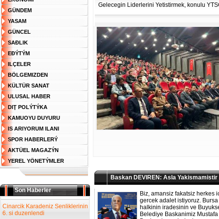
Gelecegin Liderlerini Yetistirmek, konulu YT
GÜNDEM
YASAM
GÜNCEL
SAĐLIK
EĐÝTÝM
ILÇELER
BÖLGEMIZDEN
KÜLTÜR SANAT
ULUSAL HABER
DIŢ POLÝTÝKA
KAMUOYU DUYURU
IS ARIYORUM ILANI
SPOR HABERLERÝ
AKTÜEL MAGAZÝN
YEREL YÖNETÝMLER
Baskan DEVIREN: Asla Yakismamistir
Son Haberler
Biz, amansiz fakatsiz herkes i
gercek adalet istiyoruz. Bursa
Cinarcik Karadeniz Senliklerinin
halkinin iradesinin ve Buyuks
6. si duzenlendi
Belediye Baskanimiz Mustafa