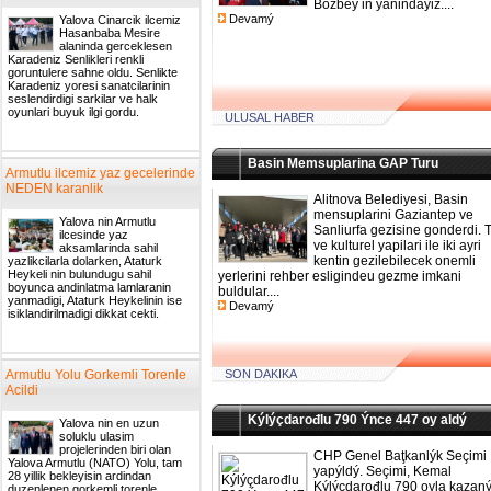
Bozbey in yanindayiz....
Devamý
Yalova Cinarcik ilcemiz
Hasanbaba Mesire
alaninda gerceklesen
Karadeniz Senlikleri renkli
goruntulere sahne oldu. Senlikte
Karadeniz yoresi sanatcilarinin
seslendirdigi sarkilar ve halk
oyunlari buyuk ilgi gordu.
ULUSAL HABER
Basin Memsuplarina GAP Turu
Armutlu ilcemiz yaz gecelerinde
NEDEN karanlik
Alitnova Belediyesi, Basin
mensuplarini Gaziantep ve
Yalova nin Armutlu
Sanliurfa gezisine gonderdi. T
ilcesinde yaz
ve kulturel yapilari ile iki ayri
aksamlarinda sahil
kentin gezilebilecek onemli
yazlikcilarla dolarken, Ataturk
Heykeli nin bulundugu sahil
yerlerini rehber esligindeu gezme imkani
boyunca andinlatma lamlaranin
buldular....
yanmadigi, Ataturk Heykelinin ise
Devamý
isiklandirilmadigi dikkat cekti.
Armutlu Yolu Gorkemli Torenle
SON DAKIKA
Acildi
Kýlýçdarođlu 790 Ýnce 447 oy aldý
Yalova nin en uzun
soluklu ulasim
projelerinden biri olan
CHP Genel Baţkanlýk Seçimi
Yalova Armutlu (NATO) Yolu, tam
yapýldý. Seçimi, Kemal
28 yillik bekleyisin ardindan
Kýlýçdarođlu 790 oyla kazan
duzenlenen gorkemli torenle