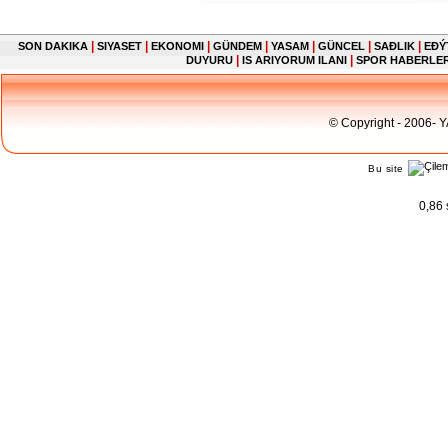
|
|
|
|
|
|
|
SON DAKIKA
SIYASET
EKONOMI
GÜNDEM
YASAM
GÜNCEL
SAĐLIK
EĐÝ
|
|
DUYURU
IS ARIYORUM ILANI
SPOR HABERLE
© Copyright - 2006- 
Bu site
0,86 