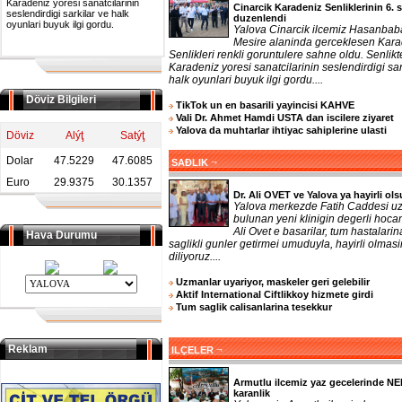
Karadeniz yoresi sanatcilarinin
Cinarcik Karadeniz Senliklerinin 6. s
seslendirdigi sarkilar ve halk
duzenlendi
oyunlari buyuk ilgi gordu.
Yalova Cinarcik ilcemiz Hasanbab
Mesire alaninda gerceklesen Kara
Senlikleri renkli goruntulere sahne oldu. Senlikt
Karadeniz yoresi sanatcilarinin seslendirdigi sar
halk oyunlari buyuk ilgi gordu....
Döviz Bilgileri
TikTok un en basarili yayincisi KAHVE
Vali Dr. Ahmet Hamdi USTA dan iscilere ziyaret
Yalova da muhtarlar ihtiyac sahiplerine ulasti
Döviz
Alýţ
Satýţ
Dolar
47.5229
47.6085
¬
SAĐLIK
Euro
29.9375
30.1357
Dr. Ali OVET ve Yalova ya hayirli ol
Yalova merkezde Fatih Caddesi u
bulunan yeni klinigin degerli hoca
Ali Ovet e basarilar, tum hastalarin
Hava Durumu
saglikli gunler getirmei umuduyla, hayirli olmasi
diliyoruz....
Uzmanlar uyariyor, maskeler geri gelebilir
Aktif International Ciftlikkoy hizmete girdi
Tum saglik calisanlarina tesekkur
Reklam
¬
ILÇELER
Armutlu ilcemiz yaz gecelerinde N
karanlik