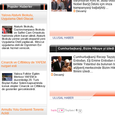
barýndýran Kilis te, aday old
Nobel Barýţ Ödülü için imza
Popüler Haberler
kampanyasý baţlatýldý....
Devamý
Yalova Ataturk Ilkokulu,
Uygulama Oteli Olacak
Ataturk Ilkokulu,
Gaziosmanpasa Ilkokulu
ve Saffet Cam Ortaokulu
hakkinda yikim karari alindi. Ataturk
ULUSAL HABER
Ilkokulu yerine yeralti otoparkli yeni
Uygulama Oteli yapilacak. Mevcut
uygulama oteli de Ogretmen Evi
olarak hizmet verecek.
Cumhurbaţkaný, Bizim Hikaye yi izledi
Cumhurbaţkaný Recep Tayyi
Erdođan, Eţi Emine Erdođan i
Cinarcik ve Ciftlikkoy de YAFEM
birlikte Ýstanbul da bulunan b
ruzgari esti
alýţveriţ merkezinde Bizim Hi
filmini izledi....
Yalova Folklor Egitim
Devamý
Merkezi YAFEM in
duzenledigi 29. Turk
Boylari Kultur Soleni kapsaminda
konuk ekipler Cinarcik ve Ciftlikkoy
de gosteriler gerceklestirdi.
ULUSAL HABER
Armutlu Yolu Gorkemli Torenle
Sayfa
Toplam
8
/
Acildi