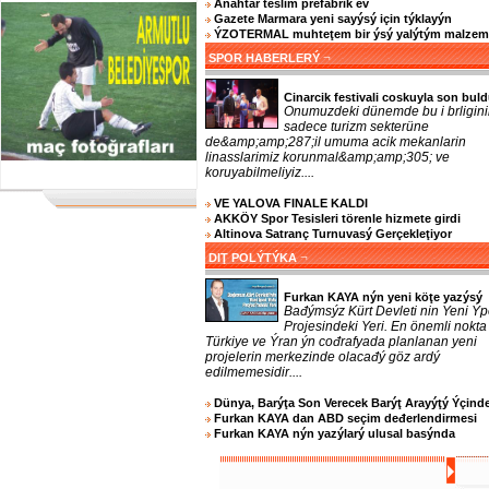
Anahtar teslim prefabrik ev
Gazete Marmara yeni sayýsý için týklayýn
ÝZOTERMAL muhteţem bir ýsý yalýtým malzem
¬
SPOR HABERLERÝ
Cinarcik festivali coskuyla son bul
Onumuzdeki dünemde bu i brligini
sadece turizm sekterüne
de&amp;amp;287;il umuma acik mekanlarin
linasslarimiz korunmal&amp;amp;305; ve
koruyabilmeliyiz....
VE YALOVA FINALE KALDI
AKKÖY Spor Tesisleri törenle hizmete girdi
Altinova Satranç Turnuvasý Gerçekleţiyor
¬
DIŢ POLÝTÝKA
Furkan KAYA nýn yeni köţe yazýsý
Bađýmsýz Kürt Devleti nin Yeni Ýp
Projesindeki Yeri. En önemli nokta
Türkiye ve Ýran ýn cođrafyada planlanan yeni
projelerin merkezinde olacađý göz ardý
edilmemesidir....
Dünya, Barýţa Son Verecek Barýţ Arayýţý Ýçind
Furkan KAYA dan ABD seçim deđerlendirmesi
Furkan KAYA nýn yazýlarý ulusal basýnda