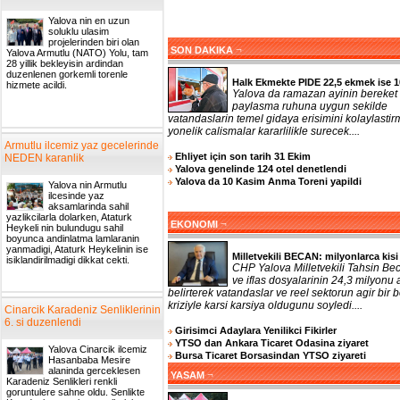
Yalova nin en uzun
soluklu ulasim
projelerinden biri olan
¬
SON DAKIKA
Yalova Armutlu (NATO) Yolu, tam
28 yillik bekleyisin ardindan
duzenlenen gorkemli torenle
Halk Ekmekte PIDE 22,5 ekmek ise 1
hizmete acildi.
Yalova da ramazan ayinin bereket
paylasma ruhuna uygun sekilde
vatandaslarin temel gidaya erisimini kolaylasti
yonelik calismalar kararlilikle surecek....
Armutlu ilcemiz yaz gecelerinde
Ehliyet için son tarih 31 Ekim
NEDEN karanlik
Yalova genelinde 124 otel denetlendi
Yalova da 10 Kasim Anma Toreni yapildi
Yalova nin Armutlu
ilcesinde yaz
aksamlarinda sahil
yazlikcilarla dolarken, Ataturk
¬
EKONOMI
Heykeli nin bulundugu sahil
boyunca andinlatma lamlaranin
yanmadigi, Ataturk Heykelinin ise
Milletvekili BECAN: milyonlarca kisi 
isiklandirilmadigi dikkat cekti.
CHP Yalova Milletvekili Tahsin Bec
ve iflas dosyalarinin 24,3 milyonu a
belirterek vatandaslar ve reel sektorun agir bir b
kriziyle karsi karsiya oldugunu soyledi....
Cinarcik Karadeniz Senliklerinin
6. si duzenlendi
Girisimci Adaylara Yenilikci Fikirler
YTSO dan Ankara Ticaret Odasina ziyaret
Yalova Cinarcik ilcemiz
Bursa Ticaret Borsasindan YTSO ziyareti
Hasanbaba Mesire
alaninda gerceklesen
¬
YASAM
Karadeniz Senlikleri renkli
goruntulere sahne oldu. Senlikte