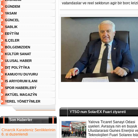
vatandaslar ve reel sektorun agir bir borc kriz
GÜNDEM
YASAM
GÜNCEL
SAĐLIK
EĐÝTÝM
ILÇELER
BÖLGEMIZDEN
KÜLTÜR SANAT
ULUSAL HABER
DIŢ POLÝTÝKA
KAMUOYU DUYURU
IS ARIYORUM ILANI
SPOR HABERLERÝ
AKTÜEL MAGAZÝN
YEREL YÖNETÝMLER
YTSO nun SolarEX Fuari ziyareti
Son Haberler
Yalova Ticaret Sanayi Odasi
uyeleri. Avrasya nin en buyuk
Cinarcik Karadeniz Senliklerinin
Uluslararasi Gunes Enerjisi v
6. si duzenlendi
Teknolojileri Fuari Solarex Ist