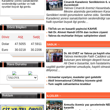
Karadeniz yoresi sanatcilarinin
Cinarcik Karadeniz Senliklerinin 6. s
seslendirdigi sarkilar ve halk
duzenlendi
oyunlari buyuk ilgi gordu.
Yalova Cinarcik ilcemiz Hasanbab
Mesire alaninda gerceklesen Kara
Senlikleri renkli goruntulere sahne oldu. Senlikt
Karadeniz yoresi sanatcilarinin seslendirdigi sar
halk oyunlari buyuk ilgi gordu....
Döviz Bilgileri
TikTok un en basarili yayincisi KAHVE
Vali Dr. Ahmet Hamdi USTA dan iscilere ziyaret
Yalova da muhtarlar ihtiyac sahiplerine ulasti
Döviz
Alýţ
Satýţ
Dolar
47.5055
47.5911
¬
SAĐLIK
Euro
30.0218
30.2206
Dr. Ali OVET ve Yalova ya hayirli ol
Yalova merkezde Fatih Caddesi u
bulunan yeni klinigin degerli hoca
Ali Ovet e basarilar, tum hastalarin
Hava Durumu
saglikli gunler getirmei umuduyla, hayirli olmasi
diliyoruz....
Uzmanlar uyariyor, maskeler geri gelebilir
Aktif International Ciftlikkoy hizmete girdi
Tum saglik calisanlarina tesekkur
Reklam
¬
ILÇELER
Armutlu ilcemiz yaz gecelerinde N
karanlik