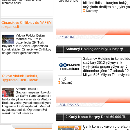
bitkileri ihtisas fuarýna bakýţ
hizmete acildi.
açýsýnda deđiţen bir ţeyler yok
Devamý
Cinarcik ve Ciftlikkoy de YAFEM
ruzgari esti
Yalova Folklor Egitim
EKONOMI
Merkezi YAFEM in
duzenledigi 29. Turk
Boylari Kultur Soleni kapsaminda
Sabancý Holding den büyük baţarý
konuk ekipler Cinarcik ve Ciftlikkoy
de gosteriler gerceklestirdi.
Sabancý Holding in konsolid
satýţlarý 2012 yýlýnýn ilk
yarýsýnda geçen yýlýn ayný
dönemine göre 17 artarak 12
Milyar 546 Milyon TL seviyes
Yalova Ataturk Ilkokulu,
ulaţtý....
Uygulama Oteli Olacak
Devamý
Ataturk Ilkokulu,
Gaziosmanpasa Ilkokulu
ve Saffet Cam Ortaokulu
hakkinda yikim karari alindi. Ataturk
Ilkokulu yerine yeralti otoparkli yeni
SON DAKIKA
Uygulama Oteli yapilacak. Mevcut
uygulama oteli de Ogretmen Evi
olarak hizmet verecek.
2.Katlý Konut Herţey Dahil 60.000.TL
Çelik konstrüksiyonlu prefabri