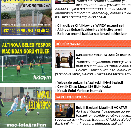
Yalova nin Armutlu ilcesinde yaz
aksamlarinda sahil yazlikcilarla do
Ataturk Heykeli nin bulundugu sahil boyunca
andinlatma lamlaranin yanmadigi, Ataturk Heyke
ise isiklandirilmadigi dikkat cekti....
Cinarcik ve Ciftlikkoy de YAFEM ruzgari esti
Altinova Subasi beldesinde hidrellez atesi
Bolgeye onemli katkilar saglamasi bekleniyor
¬
KÜLTÜR SANAT
Sanatcimiz Ýlhan AYDAN ýn eseri B
da
Yalovalilarin yakindan tanidigi ve 
unlu ressam sanatci Ýlhan Aydan 
Belcika Kralicesi icin ozel olarak ca
yagli boya tablo, Belcika Kralicesine takdim edildi
Yalova da turizm haftasi etkinlikleri basladi
Gemlik Kitap Limani 19 Ekim kadar
Kocal: Sehri Yeniden Kurmak
¬
KAMUOYU DUYURU
Eski Il Baskani Muglim BAGATAR
Ak Parti Yalova il baskanligi gorevi
basarili bir sekilde yurutmus tecrub
sevilen bir isim Muglim Bagatar, Ciftlikkoy Beled
Baskanligina aday adayi oldugunu acikladi....