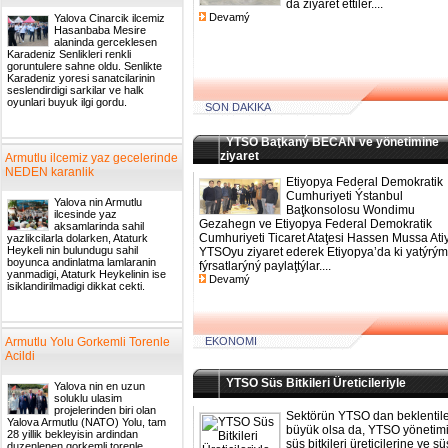
da ziyaret ettiler....
Devamý
Yalova Cinarcik ilcemiz
Hasanbaba Mesire
alaninda gerceklesen
Karadeniz Senlikleri renkli
goruntulere sahne oldu. Senlikte
Karadeniz yoresi sanatcilarinin
seslendirdigi sarkilar ve halk
oyunlari buyuk ilgi gordu.
SON DAKIKA
YTSO Baţkaný BECAN ve yönetimine
ziyaret
Armutlu ilcemiz yaz gecelerinde
NEDEN karanlik
Etiyopya Federal Demokratik
Cumhuriyeti Ýstanbul
Yalova nin Armutlu
Baţkonsolosu Wondimu
ilcesinde yaz
Gezahegn ve Etiyopya Federal Demokratik
aksamlarinda sahil
Cumhuriyeti Ticaret Ataţesi Hassen Mussa Ati
yazlikcilarla dolarken, Ataturk
Heykeli nin bulundugu sahil
YTSOyu ziyaret ederek Etiyopya’da ki yatýrým
boyunca andinlatma lamlaranin
fýrsatlarýný paylaţtýlar....
yanmadigi, Ataturk Heykelinin ise
Devamý
isiklandirilmadigi dikkat cekti.
Armutlu Yolu Gorkemli Torenle
EKONOMI
Acildi
YTSO Süs Bitkileri Üreticileriyle
Yalova nin en uzun
soluklu ulasim
projelerinden biri olan
Sektörün YTSO dan beklentile
Yalova Armutlu (NATO) Yolu, tam
büyük olsa da, YTSO yönetim
28 yillik bekleyisin ardindan
süs bitkileri üreticilerine ve sü
duzenlenen gorkemli torenle