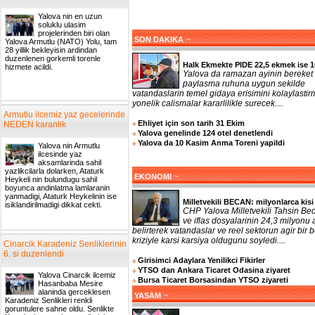
Yalova nin en uzun
soluklu ulasim
projelerinden biri olan
¬
SON DAKIKA
Yalova Armutlu (NATO) Yolu, tam
28 yillik bekleyisin ardindan
duzenlenen gorkemli torenle
Halk Ekmekte PIDE 22,5 ekmek ise 1
hizmete acildi.
Yalova da ramazan ayinin bereket
paylasma ruhuna uygun sekilde
vatandaslarin temel gidaya erisimini kolaylasti
yonelik calismalar kararlilikle surecek....
Armutlu ilcemiz yaz gecelerinde
Ehliyet için son tarih 31 Ekim
NEDEN karanlik
Yalova genelinde 124 otel denetlendi
Yalova da 10 Kasim Anma Toreni yapildi
Yalova nin Armutlu
ilcesinde yaz
aksamlarinda sahil
yazlikcilarla dolarken, Ataturk
¬
EKONOMI
Heykeli nin bulundugu sahil
boyunca andinlatma lamlaranin
yanmadigi, Ataturk Heykelinin ise
Milletvekili BECAN: milyonlarca kisi 
isiklandirilmadigi dikkat cekti.
CHP Yalova Milletvekili Tahsin Bec
ve iflas dosyalarinin 24,3 milyonu a
belirterek vatandaslar ve reel sektorun agir bir b
kriziyle karsi karsiya oldugunu soyledi....
Cinarcik Karadeniz Senliklerinin
6. si duzenlendi
Girisimci Adaylara Yenilikci Fikirler
YTSO dan Ankara Ticaret Odasina ziyaret
Yalova Cinarcik ilcemiz
Bursa Ticaret Borsasindan YTSO ziyareti
Hasanbaba Mesire
alaninda gerceklesen
¬
YASAM
Karadeniz Senlikleri renkli
goruntulere sahne oldu. Senlikte