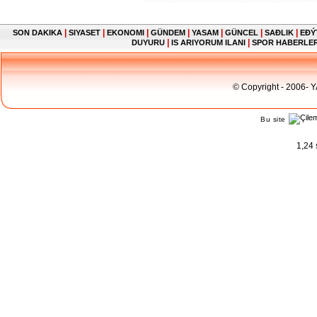
|
|
|
|
|
|
|
SON DAKIKA
SIYASET
EKONOMI
GÜNDEM
YASAM
GÜNCEL
SAĐLIK
EĐÝ
|
|
DUYURU
IS ARIYORUM ILANI
SPOR HABERLE
© Copyright - 2006- 
Bu site
1,24 