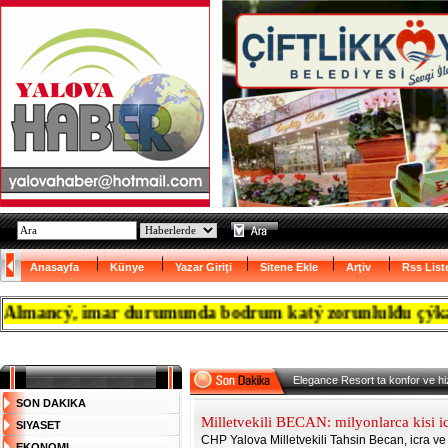
Anasayfa
Künye
Yazar Giriţi
Sitene Ekle
Arţiv
Rss List
ncý, imar durumunda bodrum katý zorunlulđu çýkanca res
Elegance Resort ta konfor ve h
SON DAKIKA
Milletvekili BECAN: milyonlarca kisi ic
SIYASET
CHP Yalova Milletvekili Tahsin Becan, icra ve i
EKONOMI