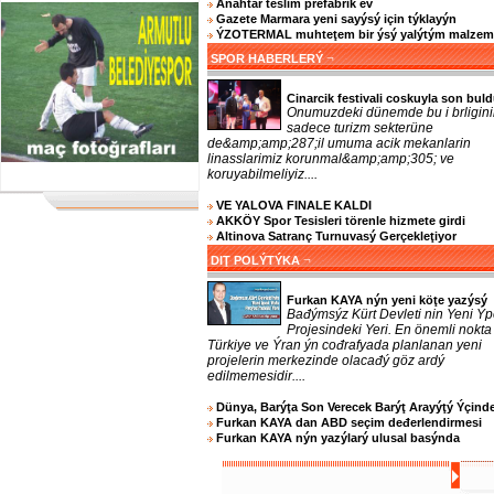
Anahtar teslim prefabrik ev
Gazete Marmara yeni sayýsý için týklayýn
ÝZOTERMAL muhteţem bir ýsý yalýtým malzem
¬
SPOR HABERLERÝ
Cinarcik festivali coskuyla son bul
Onumuzdeki dünemde bu i brligini
sadece turizm sekterüne
de&amp;amp;287;il umuma acik mekanlarin
linasslarimiz korunmal&amp;amp;305; ve
koruyabilmeliyiz....
VE YALOVA FINALE KALDI
AKKÖY Spor Tesisleri törenle hizmete girdi
Altinova Satranç Turnuvasý Gerçekleţiyor
¬
DIŢ POLÝTÝKA
Furkan KAYA nýn yeni köţe yazýsý
Bađýmsýz Kürt Devleti nin Yeni Ýp
Projesindeki Yeri. En önemli nokta
Türkiye ve Ýran ýn cođrafyada planlanan yeni
projelerin merkezinde olacađý göz ardý
edilmemesidir....
Dünya, Barýţa Son Verecek Barýţ Arayýţý Ýçind
Furkan KAYA dan ABD seçim deđerlendirmesi
Furkan KAYA nýn yazýlarý ulusal basýnda