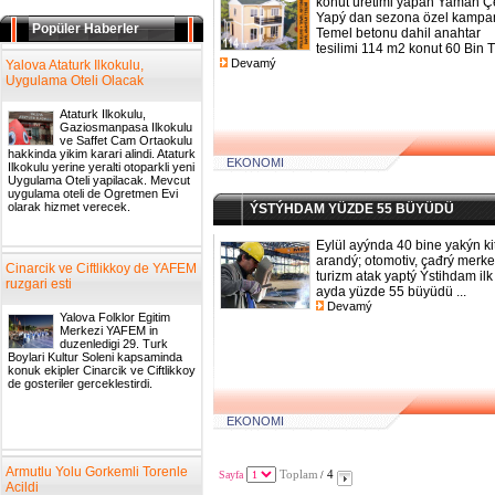
konut üretimi yapan Yaman Çe
Yapý dan sezona özel kampa
Popüler Haberler
Temel betonu dahil anahtar
tesilimi 114 m2 konut 60 Bin TL
Devamý
Yalova Ataturk Ilkokulu,
Uygulama Oteli Olacak
Ataturk Ilkokulu,
Gaziosmanpasa Ilkokulu
ve Saffet Cam Ortaokulu
hakkinda yikim karari alindi. Ataturk
EKONOMI
Ilkokulu yerine yeralti otoparkli yeni
Uygulama Oteli yapilacak. Mevcut
uygulama oteli de Ogretmen Evi
olarak hizmet verecek.
ÝSTÝHDAM YÜZDE 55 BÜYÜDÜ
Eylül ayýnda 40 bine yakýn kiţ
arandý; otomotiv, çađrý merke
Cinarcik ve Ciftlikkoy de YAFEM
turizm atak yaptý Ýstihdam ilk
ruzgari esti
ayda yüzde 55 büyüdü ...
Devamý
Yalova Folklor Egitim
Merkezi YAFEM in
duzenledigi 29. Turk
Boylari Kultur Soleni kapsaminda
konuk ekipler Cinarcik ve Ciftlikkoy
de gosteriler gerceklestirdi.
EKONOMI
Armutlu Yolu Gorkemli Torenle
Sayfa
Toplam
4
/
Acildi